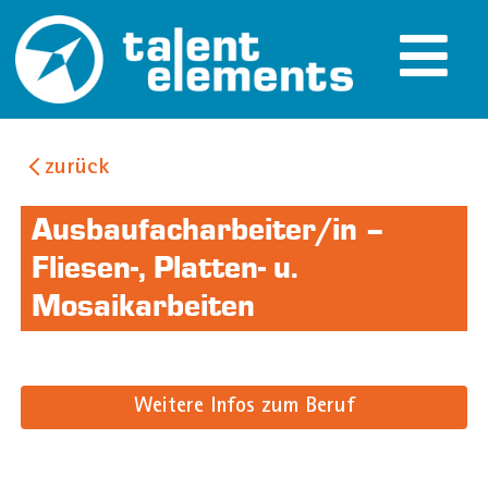
zurück
Ausbaufacharbeiter/in –
Fliesen-, Platten- u.
Mosaikarbeiten
Weitere Infos zum Beruf