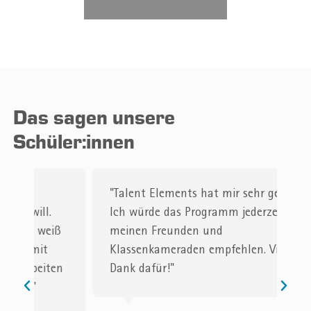
Das sagen unsere
Schüler:innen
"Talent Elements hat mir sehr geholfen!
"
Ich würde das Programm jederzeit
E
ß
meinen Freunden und
s
Klassenkameraden empfehlen. Vielen
D
n
Dank dafür!"
e
h