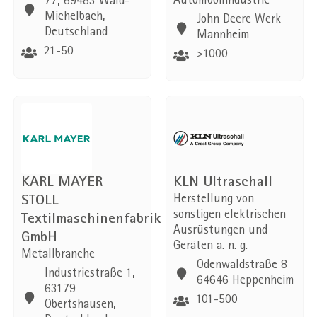
Automobilindustrie
77, 69483 Wald-
Michelbach,
John Deere Werk
Deutschland
Mannheim
21-50
>1000
KARL MAYER
KLN Ultraschall
STOLL
Herstellung von
sonstigen elektrischen
Textilmaschinenfabrik
Ausrüstungen und
GmbH
Geräten a. n. g.
Metallbranche
Odenwaldstraße 8
Industriestraße 1,
64646 Heppenheim
63179
101-500
Obertshausen,