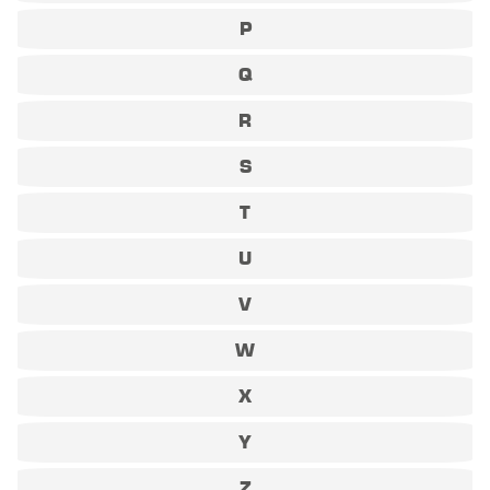
P
Q
R
S
T
U
V
W
X
Y
Z