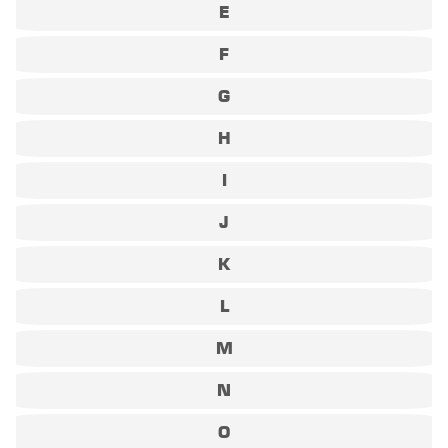
E
F
G
H
I
J
K
L
M
N
O