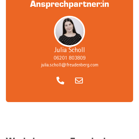
Ansprechpartner:in
Julia Scholl
06201 803809
julia.scholl@freudenberg.com