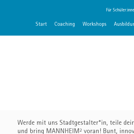
Für Schüler:inn
Start
Coaching
Workshops
Ausbildu
Werde mit uns Stadtgestalter*in, teile dei
und bring MANNHEIM² voran! Bunt, innova