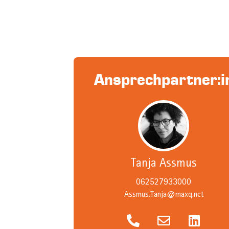
Ansprechpartner:i
Tanja Assmus
062527933000
Assmus.Tanja@maxq.net