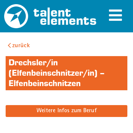
zurück
Drechsler/in
(Elfenbeinschnitzer/in) –
Elfenbeinschnitzen
Weitere Infos zum Beruf