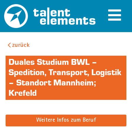
zurück
Duales Studium BWL –
Spedition, Transport, Logistik
– Standort Mannheim;
Krefeld
Weitere Infos zum Beruf