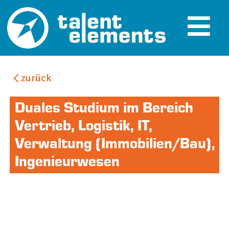
zurück
Duales Studium im Bereich
Vertrieb, Logistik, IT,
Verwaltung (Immobilien/Bau),
Ingenieurwesen