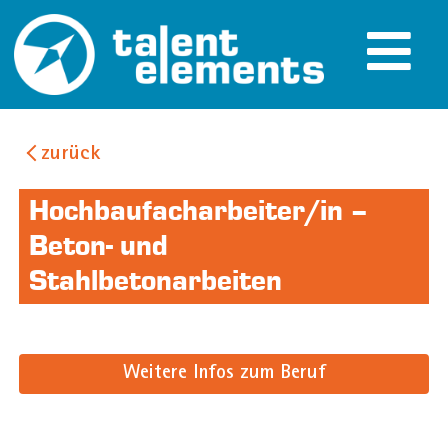
zurück
Hochbaufacharbeiter/in –
Beton- und
Stahlbetonarbeiten
Weitere Infos zum Beruf