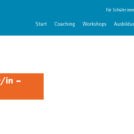
Für Schüler:inn
Start
Coaching
Workshops
Ausbildu
/in –