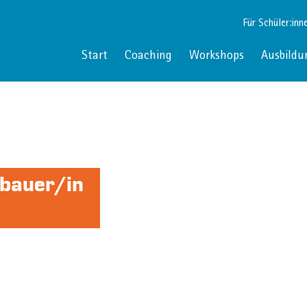
Für Schüler:inn
Start
Coaching
Workshops
Ausbildu
obauer/in