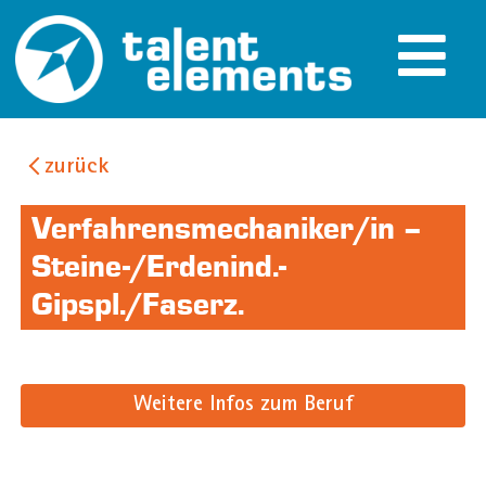
zurück
Verfahrensmechaniker/in –
Steine-/Erdenind.-
Gipspl./Faserz.
Weitere Infos zum Beruf