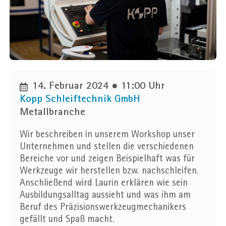
Unternehmen
Ort
14. Februar 2024 ● 11:00 Uhr
Kopp Schleiftechnik GmbH
Ortsfilter anwenden
Metallbranche
Entfernung in km
Wir beschreiben in unserem Workshop unser
25
50
75
100
Unternehmen und stellen die verschiedenen
Bereiche vor und zeigen Beispielhaft was für
Werkzeuge wir herstellen bzw. nachschleifen.
Anschließend wird Laurin erklären wie sein
Ausbildungsalltag aussieht und was ihm am
Beruf des Präzisionswerkzeugmechanikers
gefällt und Spaß macht.