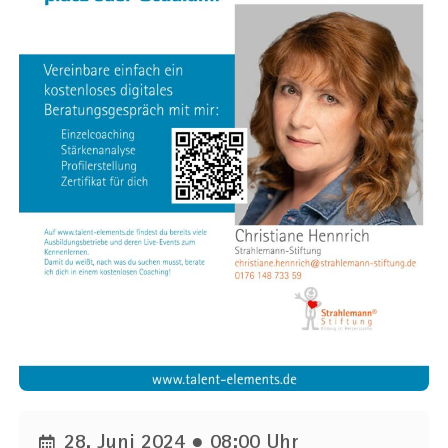
Unternehmen
Ort
Ortsfilter anwenden
Entfernung in km
25
50
75
100
28. Juni 2024 ● 08:00 Uhr