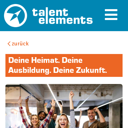
zurück
Filter
Deine Heimat. Deine
Ausbildung. Deine Zukunft.
Ausbildungen
Branche
Interessen und Fähigkeiten