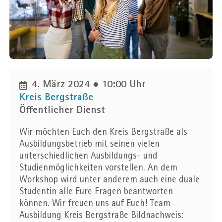
Unternehmen
Ort
4. März 2024 ● 10:00 Uhr
Kreis Bergstraße
Ortsfilter anwenden
Öffentlicher Dienst
Entfernung in km
Wir möchten Euch den Kreis Bergstraße als
25
50
75
100
Ausbildungsbetrieb mit seinen vielen
unterschiedlichen Ausbildungs- und
Studienmöglichkeiten vorstellen. An dem
Workshop wird unter anderem auch eine duale
Studentin alle Eure Fragen beantworten
können. Wir freuen uns auf Euch! Team
Ausbildung Kreis Bergstraße Bildnachweis: