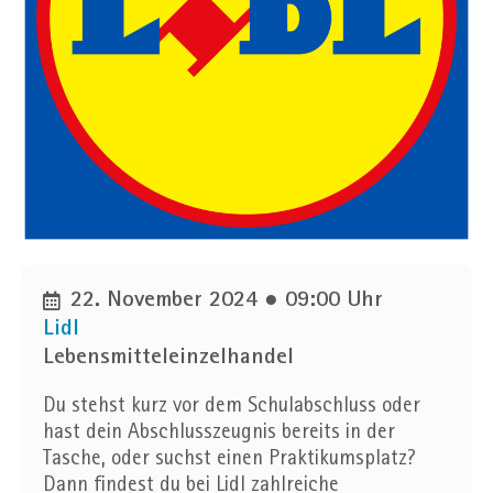
Unternehmen
Ort
Ortsfilter anwenden
Entfernung in km
22. November 2024 ● 09:00 Uhr
25
50
75
100
Lidl
Lebensmitteleinzelhandel
Du stehst kurz vor dem Schulabschluss oder
hast dein Abschlusszeugnis bereits in der
Tasche, oder suchst einen Praktikumsplatz?
Dann findest du bei Lidl zahlreiche